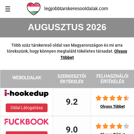
☰
legjobbtarskeresooldalak.com
AUGUSZTUS 2026
Több száz társkereső oldal van Magyarországon és mi arra
törekszünk, hogy könnyen megtaláld tökéletes társadat.
Olvass
Többet
SZERKESZTŐI
FELHASZNÁLÓI
WEBOLDALAK
ÉRTÉKELÉS
ÉRTÉKELÉS
9.2
Olvass Többet
Oldal Látogatása
9.0